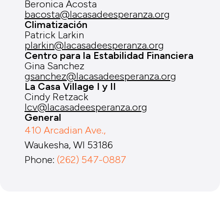
Beronica Acosta
bacosta@lacasadeesperanza.org
Climatización
Patrick Larkin
plarkin@lacasadeesperanza.org
Centro para la Estabilidad Financiera
Gina Sanchez
gsanchez@lacasadeesperanza.org
La Casa Village I y II
Cindy Retzack
lcv@lacasadeesperanza.org
General
410 Arcadian Ave.,
Waukesha, WI 53186
Phone:
(262) 547-0887